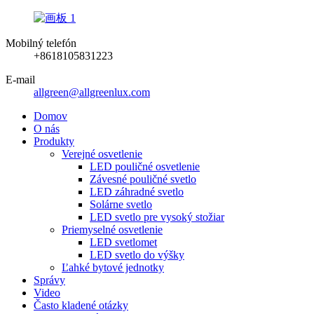
Mobilný telefón
+8618105831223
E-mail
allgreen@allgreenlux.com
Domov
O nás
Produkty
Verejné osvetlenie
LED pouličné osvetlenie
Závesné pouličné svetlo
LED záhradné svetlo
Solárne svetlo
LED svetlo pre vysoký stožiar
Priemyselné osvetlenie
LED svetlomet
LED svetlo do výšky
Ľahké bytové jednotky
Správy
Video
Často kladené otázky