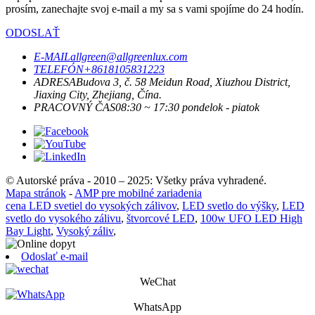
prosím, zanechajte svoj e-mail a my sa s vami spojíme do 24 hodín.
ODOSLAŤ
E-MAIL
allgreen@allgreenlux.com
TELEFÓN
+8618105831223
ADRESA
Budova 3, č. 58 Meidun Road, Xiuzhou District,
Jiaxing City, Zhejiang, Čína.
PRACOVNÝ ČAS
08:30 ~ 17:30 pondelok - piatok
© Autorské práva - 2010 – 2025: Všetky práva vyhradené.
Mapa stránok
-
AMP pre mobilné zariadenia
cena LED svetiel do vysokých zálivov
,
LED svetlo do výšky
,
LED
svetlo do vysokého zálivu
,
štvorcové LED
,
100w UFO LED High
Bay Light
,
Vysoký záliv
,
Odoslať e-mail
WeChat
WhatsApp