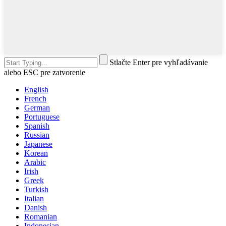
Stlačte Enter pre vyhľadávanie
alebo ESC pre zatvorenie
English
French
German
Portuguese
Spanish
Russian
Japanese
Korean
Arabic
Irish
Greek
Turkish
Italian
Danish
Romanian
Indonesian