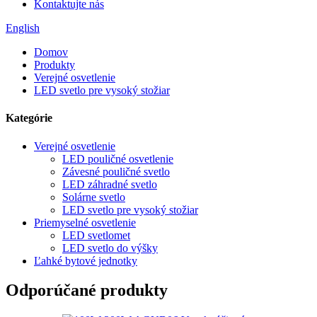
Kontaktujte nás
English
Domov
Produkty
Verejné osvetlenie
LED svetlo pre vysoký stožiar
Kategórie
Verejné osvetlenie
LED pouličné osvetlenie
Závesné pouličné svetlo
LED záhradné svetlo
Solárne svetlo
LED svetlo pre vysoký stožiar
Priemyselné osvetlenie
LED svetlomet
LED svetlo do výšky
Ľahké bytové jednotky
Odporúčané produkty