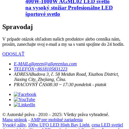
400W-1000W AGML02 LED svetlo
na vysoký stožiar Profesionálne LED
športové svetlo
Spravodaj
V prípade otázok ohľadom našich produktov alebo cenníka nám,
prosím, zanechajte svoj e-mail a my sa s vami spojíme do 24 hodín.
ODOSLAŤ
E-MAIL
allgreen@allgreenlux.com
TELEFÓN
+8618105831223
ADRESA
Budova 3, č. 58 Meidun Road, Xiuzhou District,
Jiaxing City, Zhejiang, Čína.
PRACOVNÝ ČAS
08:30 ~ 17:30 pondelok - piatok
© Autorské práva - 2010 – 2025: Všetky práva vyhradené.
Mapa stránok
-
AMP pre mobilné zariadenia
Vysoký záliv
,
100w UFO LED High Bay Light
,
cena LED svetiel