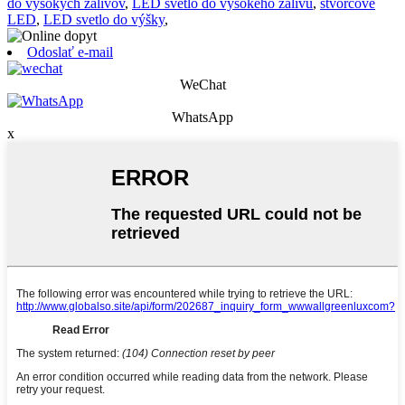
do vysokých zálivov
,
LED svetlo do vysokého zálivu
,
štvorcové
LED
,
LED svetlo do výšky
,
Odoslať e-mail
WeChat
WhatsApp
x