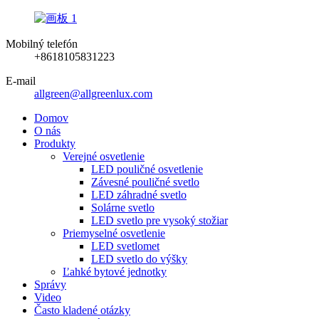
Mobilný telefón
+8618105831223
E-mail
allgreen@allgreenlux.com
Domov
O nás
Produkty
Verejné osvetlenie
LED pouličné osvetlenie
Závesné pouličné svetlo
LED záhradné svetlo
Solárne svetlo
LED svetlo pre vysoký stožiar
Priemyselné osvetlenie
LED svetlomet
LED svetlo do výšky
Ľahké bytové jednotky
Správy
Video
Často kladené otázky