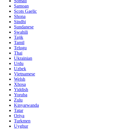
Somali
Samoan
Scots Gaelic
Shona
Sindhi
Sundanese
Swahili
Tajik
Tamil
Telugu
Thai
Ukrainian
Urdu
Uzbek
Vietnamese
Welsh
Xhosa
Yiddish
Yoruba
Zulu
Kinyarwanda
Tatar
Oriya
Turkmen
Uyghur