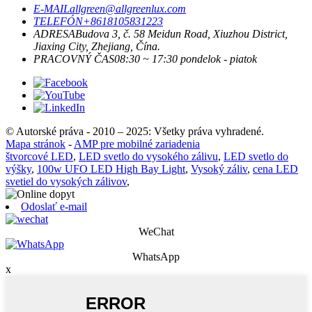
E-MAIL
allgreen@allgreenlux.com
TELEFÓN
+8618105831223
ADRESA
Budova 3, č. 58 Meidun Road, Xiuzhou District,
Jiaxing City, Zhejiang, Čína.
PRACOVNÝ ČAS
08:30 ~ 17:30 pondelok - piatok
© Autorské práva - 2010 – 2025: Všetky práva vyhradené.
Mapa stránok
-
AMP pre mobilné zariadenia
štvorcové LED
,
LED svetlo do vysokého zálivu
,
LED svetlo do
výšky
,
100w UFO LED High Bay Light
,
Vysoký záliv
,
cena LED
svetiel do vysokých zálivov
,
Odoslať e-mail
WeChat
WhatsApp
x