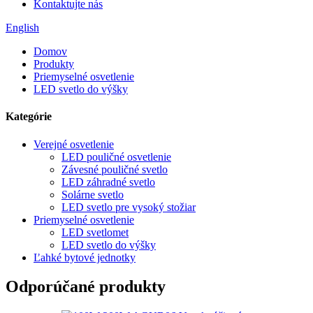
Kontaktujte nás
English
Domov
Produkty
Priemyselné osvetlenie
LED svetlo do výšky
Kategórie
Verejné osvetlenie
LED pouličné osvetlenie
Závesné pouličné svetlo
LED záhradné svetlo
Solárne svetlo
LED svetlo pre vysoký stožiar
Priemyselné osvetlenie
LED svetlomet
LED svetlo do výšky
Ľahké bytové jednotky
Odporúčané produkty