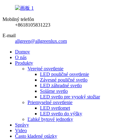
Mobilný telefón
+8618105831223
E-mail
allgreen@allgreenlux.com
Domov
O nás
Produkty
Verejné osvetlenie
LED pouličné osvetlenie
Závesné pouličné svetlo
LED záhradné svetlo
Solárne svetlo
LED svetlo pre vysoký stožiar
Priemyselné osvetlenie
LED svetlomet
LED svetlo do výšky
Ľahké bytové jednotky
Správy
Video
Často kladené otázky