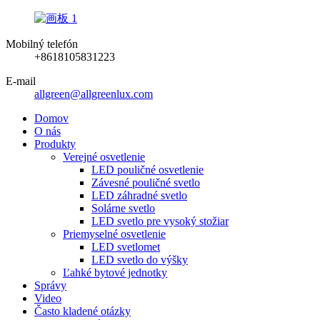
Mobilný telefón
+8618105831223
E-mail
allgreen@allgreenlux.com
Domov
O nás
Produkty
Verejné osvetlenie
LED pouličné osvetlenie
Závesné pouličné svetlo
LED záhradné svetlo
Solárne svetlo
LED svetlo pre vysoký stožiar
Priemyselné osvetlenie
LED svetlomet
LED svetlo do výšky
Ľahké bytové jednotky
Správy
Video
Často kladené otázky