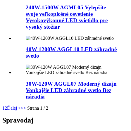
240W-1500W AGML05 Vylepšite
svoje veľkoplošné osvetlenie
Vysokovýkonné LED svietidlo pre
vysoký stožiar
40W-1200W AGGL10 LED záhradné
svetlo
30W-120W AGGL07 Moderný dizajn
Vonkajšie LED záhradné svetlo Bez
náradia
1
2
Ďalej >
>>
Strana 1 / 2
Spravodaj