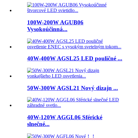
100W-200W AGUB06
Vysokoúčinná...
40W-400W AGSL25 LED pouličné ...
50W-300W AGSL21 Nový dizajn ...
40W-120W AGGL06 Sférické
slnečné...