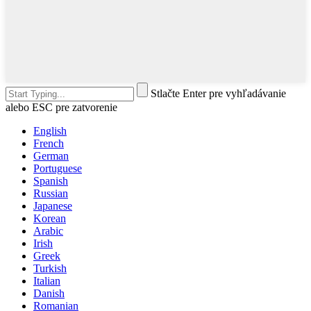
Stlačte Enter pre vyhľadávanie
alebo ESC pre zatvorenie
English
French
German
Portuguese
Spanish
Russian
Japanese
Korean
Arabic
Irish
Greek
Turkish
Italian
Danish
Romanian