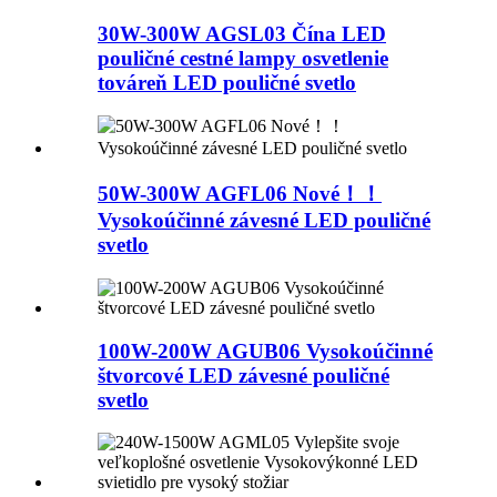
30W-300W AGSL03 Čína LED
pouličné cestné lampy osvetlenie
továreň LED pouličné svetlo
50W-300W AGFL06 Nové！！
Vysokoúčinné závesné LED pouličné
svetlo
100W-200W AGUB06 Vysokoúčinné
štvorcové LED závesné pouličné
svetlo