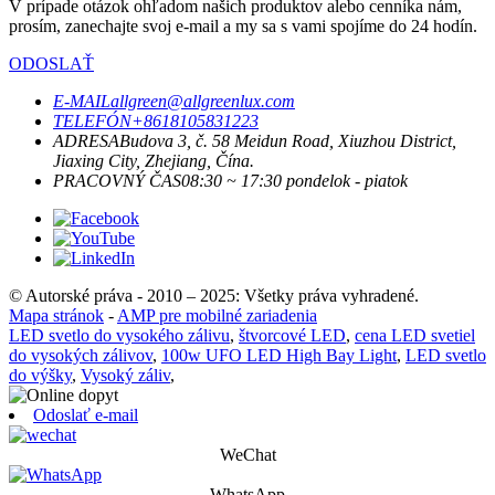
V prípade otázok ohľadom našich produktov alebo cenníka nám,
prosím, zanechajte svoj e-mail a my sa s vami spojíme do 24 hodín.
ODOSLAŤ
E-MAIL
allgreen@allgreenlux.com
TELEFÓN
+8618105831223
ADRESA
Budova 3, č. 58 Meidun Road, Xiuzhou District,
Jiaxing City, Zhejiang, Čína.
PRACOVNÝ ČAS
08:30 ~ 17:30 pondelok - piatok
© Autorské práva - 2010 – 2025: Všetky práva vyhradené.
Mapa stránok
-
AMP pre mobilné zariadenia
LED svetlo do vysokého zálivu
,
štvorcové LED
,
cena LED svetiel
do vysokých zálivov
,
100w UFO LED High Bay Light
,
LED svetlo
do výšky
,
Vysoký záliv
,
Odoslať e-mail
WeChat
WhatsApp