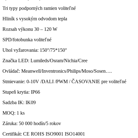
Tri typy podporných ramien voliteľné
Hliník s vysokým odvodom tepla
Rozsah výkonu 30 – 120 W
SPD/fotobunka voliteľné
Uhol vyžarovania: 150°/75*150°
Značka LED: Lumileds/Osram/Nichia/Cree
Ovládač: Meanwell/Inventronics/Philips/Moso/Sosen….
Stmievanie: 0-10V /DALI /PWM / ČASOVANIE pre voliteľné
Stupeň krytia: IP66
Sadzba IK: IK09
MOQ: 1 ks
Záruka: 50 000 hodín/5 rokov
Certifikát: CE ROHS ISO9001 ISO14001