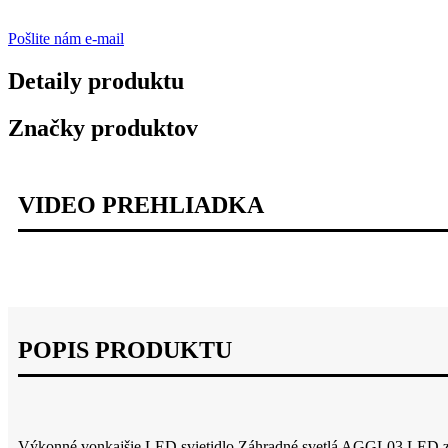
Pošlite nám e-mail
Detaily produktu
Značky produktov
VIDEO PREHLIADKA
POPIS PRODUKTU
Výkonné vonkajšie LED svietidlo Záhradné svetlá AGGL03 LED z