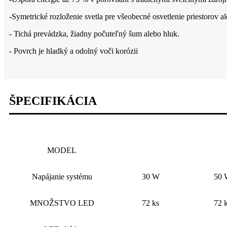
-Symetrické rozloženie svetla pre všeobecné osvetlenie priestorov ale
- Tichá prevádzka, žiadny počuteľný šum alebo hluk.
- Povrch je hladký a odolný voči korózii
ŠPECIFIKÁCIA
MODEL
Napájanie systému
30 W
50 
MNOŽSTVO LED
72 ks
72 