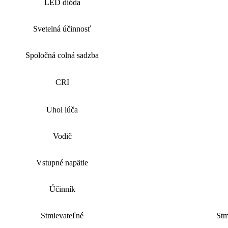
LED dióda
Svetelná účinnosť
Spoločná colná sadzba
CRI
Uhol lúča
Vodič
Vstupné napätie
Účinník
Stmievateľné
Stm