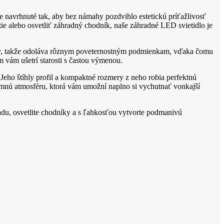
e navrhnuté tak, aby bez námahy pozdvihlo estetickú príťažlivosť
tie alebo osvetliť záhradný chodník, naše záhradné LED svietidlo je
álov, takže odoláva rôznym poveternostným podmienkam, vďaka čomu
m vám ušetrí starosti s častou výmenou.
eho štíhly profil a kompaktné rozmery z neho robia perfektnú
jemnú atmosféru, ktorá vám umožní naplno si vychutnať vonkajší
adu, osvetlite chodníky a s ľahkosťou vytvorte podmanivú