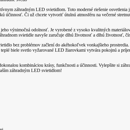
vatívnym záhradným LED svietidlom. Toto moderné riešenie osvetlenia j
kú účinnosť. Či už chcete vytvoriť útulnú atmosféru na večerné stretnu
 je jeho výnimočná odolnosť. Je vyrobené z vysoko kvalitných materi
áhradnom svietidle navyše zaručuje dlhú životnosť a dlhú životnosť, čí
idlo bez problémov začlení do akéhokoľvek vonkajšieho prostredia. J
a teplé biele svetlo vyžarované LED žiarovkami vytvára pokojnú a prí
okonalou kombináciou krásy, funkčnosti a účinnosti. Vylepšite si záhr
s naším záhradným LED svietidlom!
mi