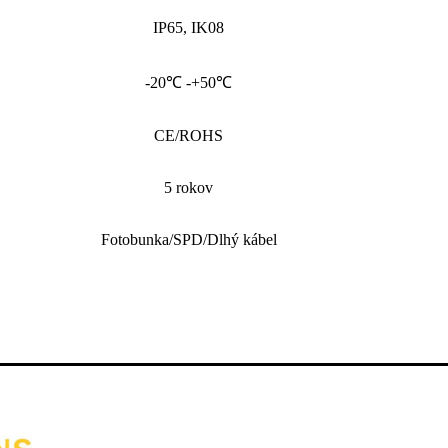
IP65, IK08
-20℃ -+50℃
CE/ROHS
5 rokov
Fotobunka/SPD/Dlhý kábel