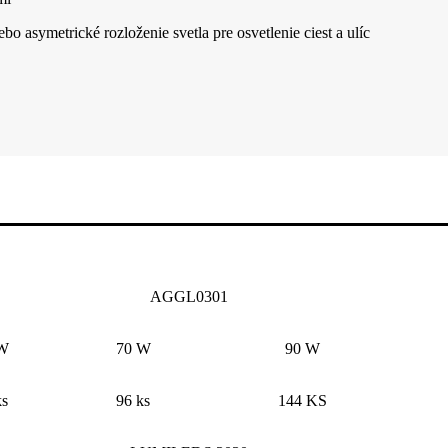
bo asymetrické rozloženie svetla pre osvetlenie ciest a ulíc
AGGL0301
W
70 W
90 W
ks
96 ks
144 KS