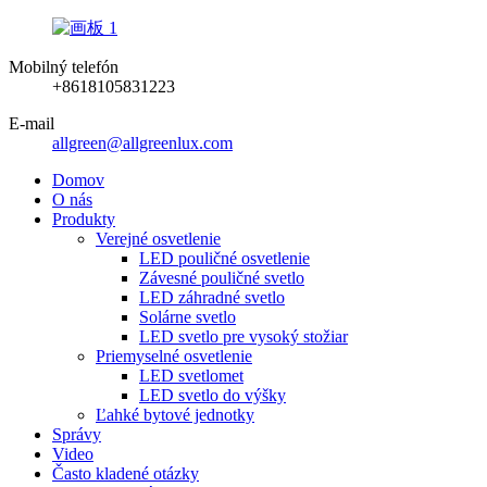
Mobilný telefón
+8618105831223
E-mail
allgreen@allgreenlux.com
Domov
O nás
Produkty
Verejné osvetlenie
LED pouličné osvetlenie
Závesné pouličné svetlo
LED záhradné svetlo
Solárne svetlo
LED svetlo pre vysoký stožiar
Priemyselné osvetlenie
LED svetlomet
LED svetlo do výšky
Ľahké bytové jednotky
Správy
Video
Často kladené otázky