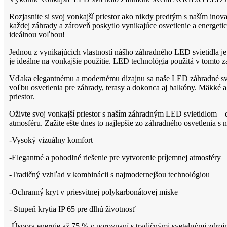
Rozjasnite si svoj vonkajší priestor ako nikdy predtým s naším ino
každej záhrady a zároveň poskytlo vynikajúce osvetlenie a energetic
ideálnou voľbou!
Jednou z vynikajúcich vlastností nášho záhradného LED svietidla
je ideálne na vonkajšie použitie. LED technológia použitá v tomto z
Vďaka elegantnému a modernému dizajnu sa naše LED záhradné sviet
voľbu osvetlenia pre záhrady, terasy a dokonca aj balkóny. Mäkké 
priestor.
Oživte svoj vonkajší priestor s naším záhradným LED svietidlom – d
atmosféru. Zažite ešte dnes to najlepšie zo záhradného osvetlenia 
-Vysoký vizuálny komfort
-Elegantné a pohodlné riešenie pre vytvorenie príjemnej atmosféry
-Tradičný vzhľad v kombinácii s najmodernejšou technológiou
-Ochranný kryt v priesvitnej polykarbonátovej miske
- Stupeň krytia IP 65 pre dlhú životnosť
-Úspora energie až 75 % v porovnaní s tradičnými svetelnými zdroj