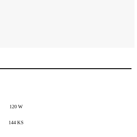
120 W
144 KS