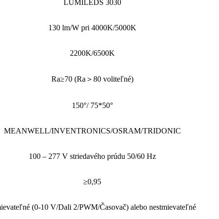
LUMILEDS 3030
130 lm/W pri 4000K/5000K
2200K/6500K
Ra≥70 (Ra＞80 voliteľné)
150°/ 75*50°
MEANWELL/INVENTRONICS/OSRAM/TRIDONIC
100 – 277 V striedavého prúdu 50/60 Hz
≥0,95
ievateľné (0-10 V/Dali 2/PWM/Časovač) alebo nestmievateľné