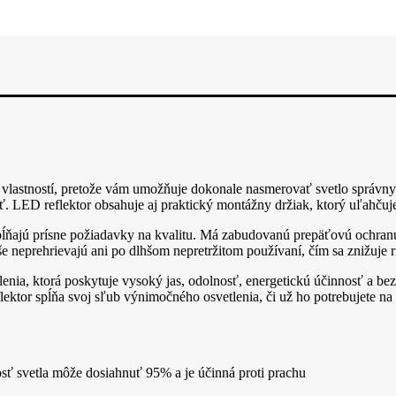
ch vlastností, pretože vám umožňuje dokonale nasmerovať svetlo sprá
sť. LED reflektor obsahuje aj praktický montážny držiak, ktorý uľahčuj
ĺňajú prísne požiadavky na kvalitu. Má zabudovanú prepäťovú ochranu 
 neprehrievajú ani po dlhšom nepretržitom používaní, čím sa znižuje r
lenia, ktorá poskytuje vysoký jas, odolnosť, energetickú účinnosť a 
eflektor spĺňa svoj sľub výnimočného osvetlenia, či už ho potrebujete
nosť svetla môže dosiahnuť 95% a je účinná proti prachu