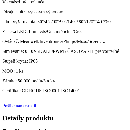
Viacnásobný uhol lúča
Dizajn s ultra vysokým výkonom
Uhol vyžarovania: 30°/45°/60°/90°/140°*80°/120°*40°*60°
Značka LED: Lumileds/Osram/Nichia/Cree
Ovládač: Meanwell/Inventronics/Philips/Moso/Sosen….
Stmievanie: 0-10V /DALI /PWM / ČASOVANIE pre voliteľné
Stupeň krytia: IP65
MOQ: 1 ks
Záruka: 50 000 hodín/3 roky
Certifikát: CE ROHS ISO9001 ISO14001
Pošlite nám e-mail
Detaily produktu