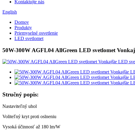
Kontaktujte nás
English
Domov
Produkty
Priemyselné osvetlenie
LED svetlomet
50W-300W AGFL04 AllGreen LED svetlomet Vonkajš
Stručný popis:
Nastaviteľný uhol
Voliteľný kryt proti oslneniu
Vysoká účinnosť až 180 lm/W