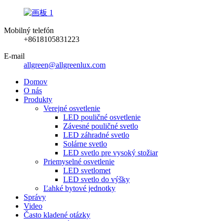
Mobilný telefón
+8618105831223
E-mail
allgreen@allgreenlux.com
Domov
O nás
Produkty
Verejné osvetlenie
LED pouličné osvetlenie
Závesné pouličné svetlo
LED záhradné svetlo
Solárne svetlo
LED svetlo pre vysoký stožiar
Priemyselné osvetlenie
LED svetlomet
LED svetlo do výšky
Ľahké bytové jednotky
Správy
Video
Často kladené otázky