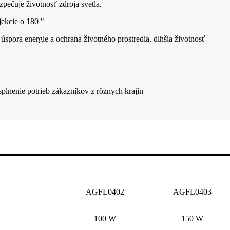
zpečuje životnosť zdroja svetla.
jekcie o 180 "
 úspora energie a ochrana životného prostredia, dlhšia životnosť
 splnenie potrieb zákazníkov z rôznych krajín
AGFL0402
AGFL0403
100 W
150 W