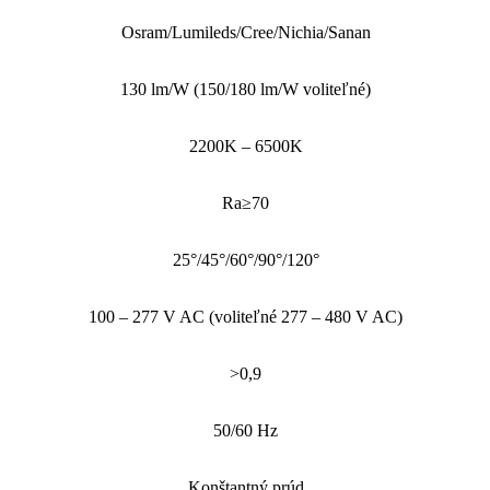
Osram/Lumileds/Cree/Nichia/Sanan
130 lm/W (150/180 lm/W voliteľné)
2200K – 6500K
Ra≥70
25°/45°/60°/90°/120°
100 – 277 V AC (voliteľné 277 – 480 V AC)
>0,9
50/60 Hz
Konštantný prúd