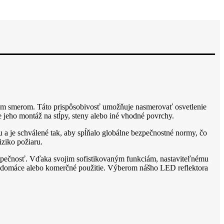
vnym smerom. Táto prispôsobivosť umožňuje nasmerovať osvetlenie
e jeho montáž na stĺpy, steny alebo iné vhodné povrchy.
a je schválené tak, aby spĺňalo globálne bezpečnostné normy, čo
iziko požiaru.
bezpečnosť. Vďaka svojim sofistikovaným funkciám, nastaviteľnému
 na domáce alebo komerčné použitie. Výberom nášho LED reflektora