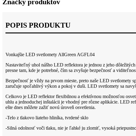
Značky produktov
POPIS PRODUKTU
Vonkajšie LED svetlomety AllGreen AGFL04
Nastaviteľný uhol nášho LED reflektora je jednou z jeho dôležitý
presne tam, kde je potrebné, čím sa zvyšuje bezpečnosť a viditeľno
Bezpečnosť je vždy na prvom mieste, preto naše LED svetlomety sp
zaručuje spoľahlivý výkon a pokoj v duši. LED svetlomety sa navyše
Celkovo je LED reflektor flexibilnou a efektívnou možnosťou osvet
uhlu a jednoduchej inštalácii je vhodný pre rôzne aplikácie. LED r
ešte dnes môžete zažiť novú úroveň osvetlenia.
-Telo z tlakovo liateho hliníka, tvrdené sklo
-Silná odolnosť voči tlaku, nie je ľahké ju zlomiť, vysoká priepust