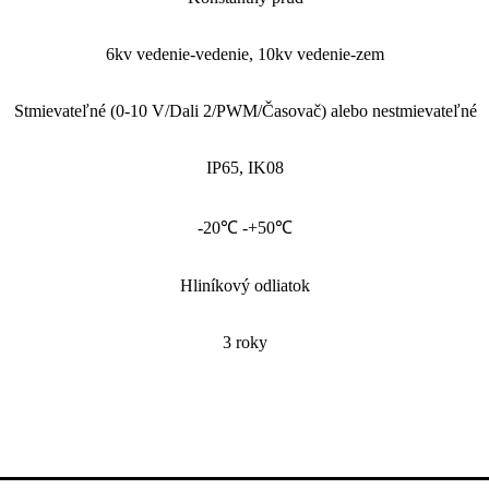
6kv vedenie-vedenie, 10kv vedenie-zem
Stmievateľné (0-10 V/Dali 2/PWM/Časovač) alebo nestmievateľné
IP65, IK08
-20℃ -+50℃
Hliníkový odliatok
3 roky