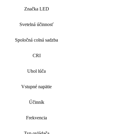
Značka LED
Svetelná účinnosť
Spoločná colná sadzba
CRI
Uhol lúča
Vstupné napätie
Účinník
Frekvencia
Typ ovládača